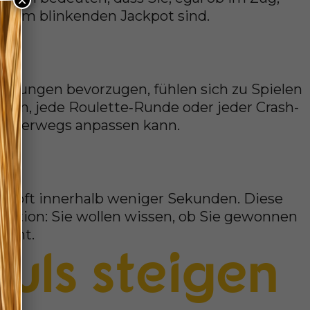
×
inem blinkenden Jackpot sind.
ns wichtig sind
heidungen bevorzugen, fühlen sich zu Spielen
 Spin, jede Roulette‑Runde oder jeder Crash-
e unterwegs anpassen kann.
edbacks
ort—oft innerhalb weniger Sekunden. Diese
eaktion: Sie wollen wissen, ob Sie gewonnen
ommt.
uls steigen