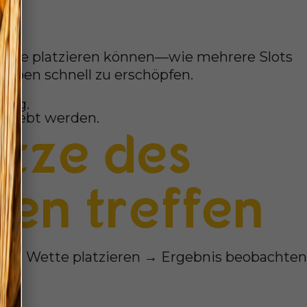
tionieren“
Spiele platzieren können—wie mehrere Slots
aben schnell zu erschöpfen.
ung.
estrebt werden.
itze des
en treffen
rint: Wette platzieren → Ergebnis beobachten
ds.
unkte“