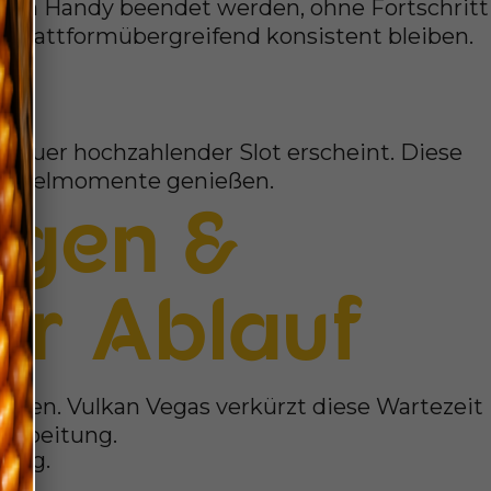
dem Handy beendet werden, ohne Fortschritt
e plattformübergreifend konsistent bleiben.
‑Rewards
 neuer hochzahlender Slot erscheint. Diese
le Spielmomente genießen.
ngen &
er Ablauf
ungen. Vulkan Vegas verkürzt diese Wartezeit
rarbeitung.
rung.