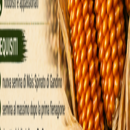
edrige Einsätze funk
hrere gleichzeitige Wetten auf verschiedene 
Live‑Roulette‑Tisch zuschauen—ohne Ihr Guth
Niedrige Einsätze erhalten das Guthaben.
rere gleichzeitige Wetten erhöhen die Spann
kontrolliert, während hohe Auszahlungen ang
eler in der H
ntscheidung
 ist fast wie ein Bruchteil einer Sekunde Sp
nächsten Zug entscheiden—all within secon
elle Entscheidungsp