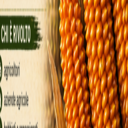
Pay / Google Pay – Ein‑Tap‑Einzahlungsmögli
erhalb von Minuten nach einer Einzahlung we
gerät.
nagement u
ätze, großer 
isiko. Spieler neigen dazu, ihre Einsätze nied
nnen, die große Multiplikatoren oder Jackpo
Die €5‑Einsatz‑Rege
 maximalen Einsätze während Bonusspielen au
i kurzen, spannenden Phasen überschaubar hä