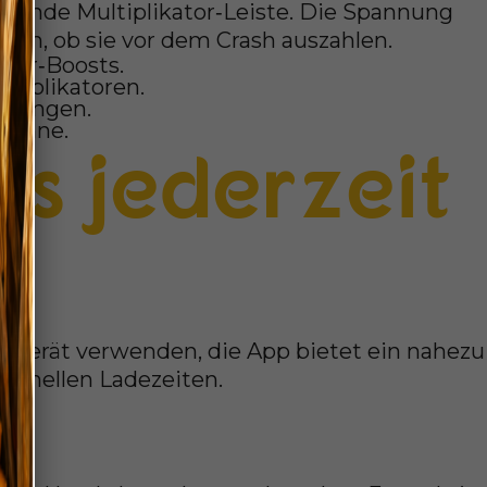
gende Multiplikator‑Leiste. Die Spannung
iden, ob sie vor dem Crash auszahlen.
ator‑Boosts.
ltiplikatoren.
ahlungen.
ewinne.
ts jederzeit
OS‑Gerät verwenden, die App bietet ein nahezu
chnellen Ladezeiten.
Geräte hinweg