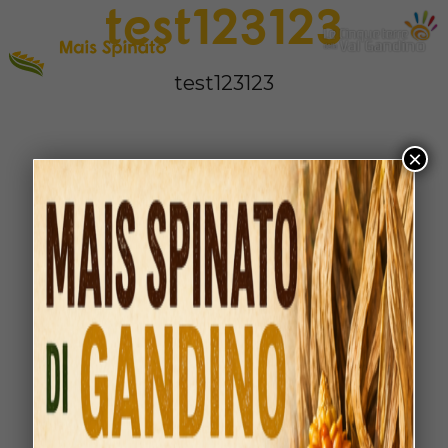
test123123
test123123
×