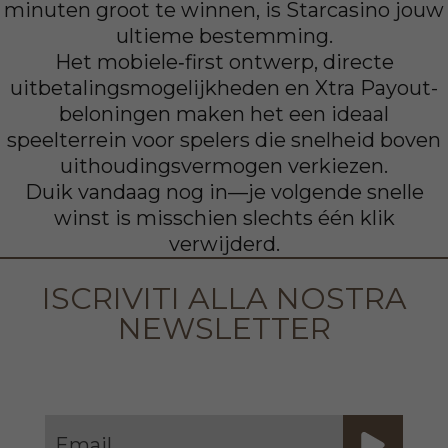
minuten groot te winnen, is Starcasino jouw
ultieme bestemming.
Het mobiele‑first ontwerp, directe
uitbetalingsmogelijkheden en Xtra Payout-
beloningen maken het een ideaal
speelterrein voor spelers die snelheid boven
uithoudingsvermogen verkiezen.
Duik vandaag nog in—je volgende snelle
winst is misschien slechts één klik
verwijderd.
ISCRIVITI ALLA NOSTRA
NEWSLETTER