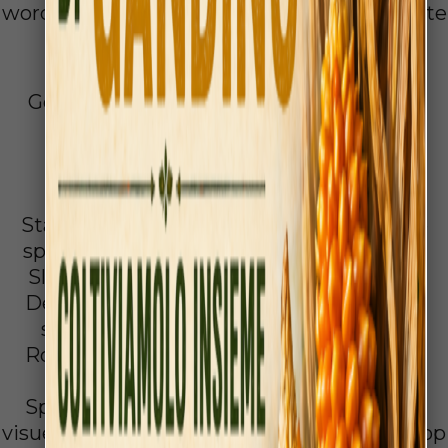
wordt bijna meteen besloten om opnieuw te
inzetten of te stoppen.
Spintijd: 6–12 seconden
Beslissingsinterval: 1–3 seconden
Gemiddelde sessielengte: 5–10 minuten
Speelkeuze voor
Directe Actie
Starcasino biedt een mix van slots en live
spellen die ontworpen zijn voor snel spel.
Slots zoals Gates of Olympus en Book of
Dead hebben eenvoudige mechanics en
snelle paylines, terwijl live tafels zoals
Roulette en Blackjack snelle rondes met
minimale downtime bieden.
Spelers trekken naar titels die duidelijke
visuele cues bieden—grote win-symbolen op