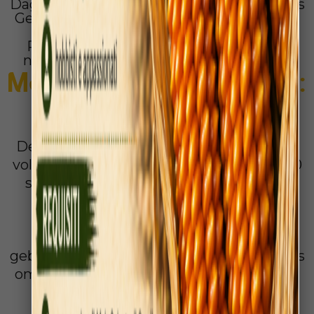
Dagelijkse RTP-verhogingen op topgames
Geen wagering vereisten op Xtra Payout-
beloningen
Progressieve voordelen ontgrendelen
naarmate Starcoins worden verzameld
Mobiele Meesterschap:
Spelen Onderweg
De speciale iOS- en Android-apps bieden
volledige functionaliteit—meer dan 11.000
spellen en 250 live tafels—zonder in te
boeten aan snelheid.
Spelers starten de app vaak tijdens
lunchpauzes of tijdens reizen,
gebruikmakend van de snel‑laden functies
om binnen enkele seconden te beginnen
met spinnen.
App-launch tijd onder 5 seconden