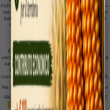
richten zich op één variabele—inzetbedrag—
terwijl de logica van het spel de paylines en
beloningen regelt. Deze mentale eenvoud
houdt de betrokkenheid hoog zonder
vermoeidheid.
Inzet Scaling Strategies
Een gangbare aanpak is om de inzet te
verdubbelen na een reeks winst, en terug te
keren naar de basisinzet als verliezen snel
toenemen. Dit houdt het risico onder
controle terwijl de spanning behouden blijft.
Basisinzet: €1
Na 3 opeenvolgende wins: verdubbelen naar
€2
Als de volgende spin verliest: terug naar €1
Risicobeheer Zonder