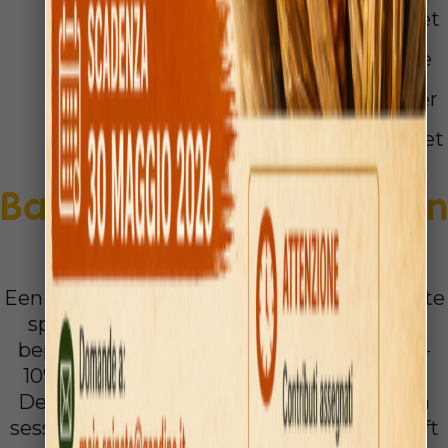
Selecteer tafel met lage minimuminzet
(bijvoorbeeld €5)
Plaats side bets (even/odd) voordat de
dealer draait
Bekijk de uitkomst; beslis meteen over
de volgende ronde
Als winst, verhoog inzet; als verlies, reset
naar basisinzet
Bankroll Management in
Korte Uitbarstingen
Een verstandige bankrollstrategie voor korte
speelbeurten houdt in dat je elke sessie
beperkt tot een vast percentage—vaak 5–
10%—van het totale beschikbare budget.
Deze aanpak zorgt ervoor dat zelfs als een
sessie misgaat, de speler nog kapitaal heeft