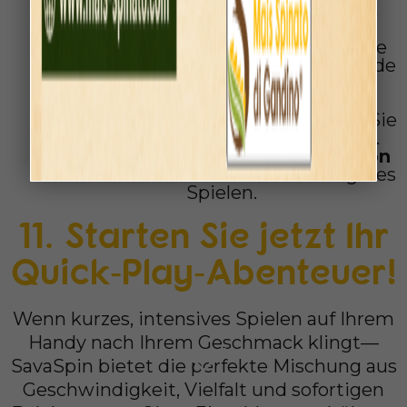
vorher fest, wie viel Sie pro Session
verlieren möchten.
Verwenden Sie Auto‑Re‑Spin:
Viele
Slots erlauben es, aufeinanderfolgende
Spins einzustellen; das spart Zeit
unterwegs.
Prüfen Sie Ihre Freispiele:
Nutzen Sie
sie, bevor Sie echtes Geld riskieren.
Loggen Sie sich nach jeder Session
aus:
Verhindert versehentlich längeres
Spielen.
11. Starten Sie jetzt Ihr
Quick‑Play‑Abenteuer!
Wenn kurzes, intensives Spielen auf Ihrem
Handy nach Ihrem Geschmack klingt—
SavaSpin bietet die perfekte Mischung aus
Geschwindigkeit, Vielfalt und sofortigen