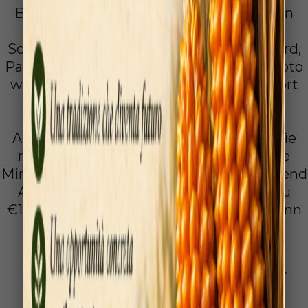
Bankenschritte durchzuführen. SavaSpin
bietet eine Reihe von
Sofortzahlungsoptionen—Visa, MasterCard,
PayPal‑ähnliche E‑Wallets und sogar Krypto
wie Bitcoin und Litecoin—alles wird sofort
verarbeitet.
Keine Einzahlungs- oder
Auszahlungsgebühren bedeuten, dass Sie
mehr von Ihren Gewinnen behalten. Die
Mindesteinzahlung beträgt nur €15, während
Auszahlungen ab €50 starten und bis zu
€15.000 pro Monat erreichen können, wenn
Sie im Glück sind.
Sofortige Gutschrift nach Karten- oder
E‑Wallet‑Aufladung.
Krypto‑Auszahlungen innerhalb von 24
Stunden verarbeitet.
Keine versteckten Gebühren bei