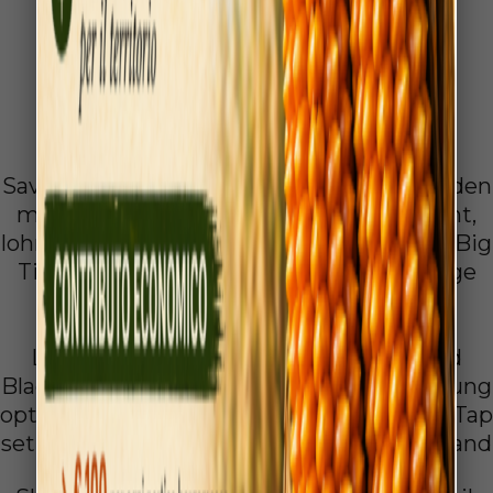
Transaktionen.
4. Spiele, die Ihrem
Quick‑Play‑Stil
entsprechen
SavaSpin bietet rund 4000 Titel, aber für den
mobilen Nutzer, der schnelle Action sucht,
lohnt sich nicht jedes Spiel. Slot‑Titel von Big
Time Gaming und Yggdrasil bieten riesige
Jackpots mit einfachen Mechaniken—
perfekt für einen kurzen Nervenkitzel.
Live‑Casino‑Optionen wie Roulette und
Blackjack sind ebenfalls für Touch‑Steuerung
optimiert, sodass Sie mit einem einzigen Tap
setzen und die Entwicklung der Dealer‑Hand
in Echtzeit beobachten können.