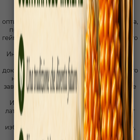
Мобилното приложение на NV е
оптимизирано за iOS и Android устройства,
превръщайки всяка почивка за кафе в
гейминг сесия, която си заслужава златото
— или виртуалните кредити.
Интерфейсът отразява опита на десктоп
версията, но добавя контролери за
докосване и функция “Shake Bonus”, която
награждава с произволни безплатни
завъртания, когато физически разтърсите
телефона си по време на игра.
Играчите често съобщават, че ниската
латентност и отзивчивият дизайн правят
приложението перфектно за бързи
изблици: просто докосване за завъртане,
още едно за настройка на залога, и