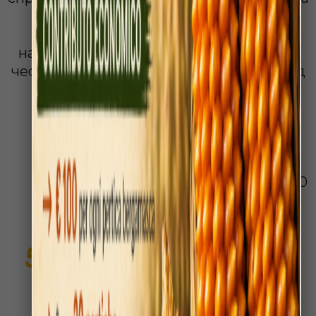
натоварен график.
Тъй като payout структурата на NV
награждава с бързи печалби, играчите
често настройват размера на залога след
всеки резултат, удвоявайки или
намалявайки в зависимост дали са
спечелили или загубили рунд.
Бързо изберете ниво на залога
(например €0.20)
Автоматично завъртане (например 20
рунда)
Настройка на залога след първа
печалба/загуба
5. Risk Control in the
Flashy Frenzy