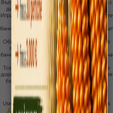
Вълнението от бързата игра се балансира с
дисциплинирано управление на риска.
Играчите обикновено ограничават залозите
си, за да поддържат стабилност на
банковата си сметка, докато все още усещат
тръпката.
Обща стратегия е “1% правило”: никога не
залагайте повече от един процент от
банкрола си на едно завъртане по време на
сесия.
Този консервативен подход гарантира, че
дори и да се случи серия от загуби, можете
бързо да се възстановите в следващите
изблици.
1% bankroll rule
Set maximum loss limit per session
Use auto‑pause after predetermined losses
6. The Thrill of Instant