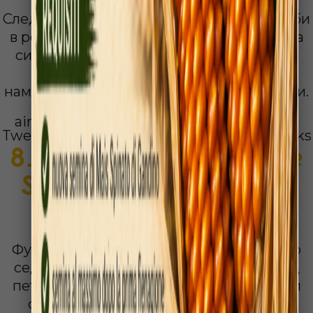
темпото през цялата избухване.
Следейки streak-овете на печалби и загуби
в реално време, те коригират стратегията
си по средата на сесията — удвоявайки
залозите след ранни печалби или
намалявайки след последователни загуби.
20–30 spins per burst
aiming for early win within first ten spins
Tweak bet size mid‑session based on streaks
8. Reward Hooks: Free
Spins and Daily Login
Bonuses
Функцията “Spin Climb” награждава с до
седемдесет безплатни завъртания след
петдневна серия — перфектно за кратки
сесии, когато времето е ограничено.