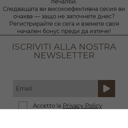
печалби.
Следващата ви високоефективна сесия ви
очаква — защо не започнете днес?
Регистрирайте се сега и вземете своя
начален бонус преди да изтече!
ISCRIVITI ALLA NOSTRA
NEWSLETTER
Accetto la
Privacy Policy