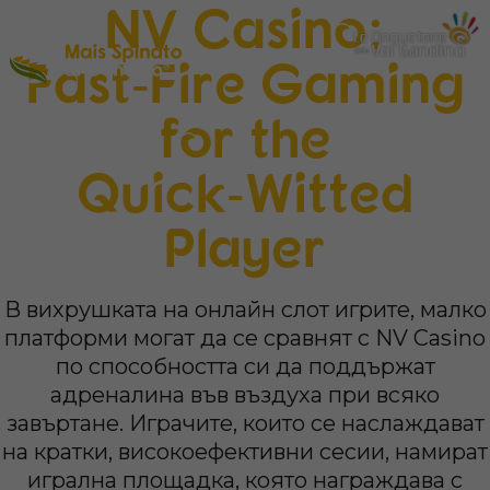
NV Casino:
Fast‑Fire Gaming
for the
Quick‑Witted
Player
В вихрушката на онлайн слот игрите, малко
платформи могат да се сравнят с NV Casino
по способността си да поддържат
адреналина във въздуха при всяко
завъртане. Играчите, които се наслаждават
на кратки, високоефективни сесии, намират
игрална площадка, която награждава с