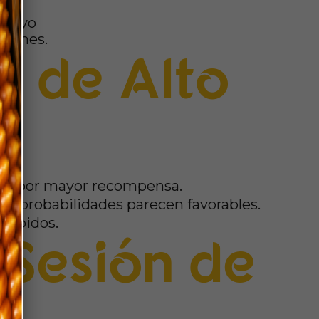
e rayo
pciones.
ón de Alto
sgo por mayor recompensa.
las probabilidades parecen favorables.
 rápidos.
Sesión de