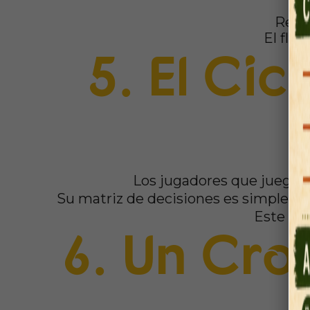
Retir
El fluj
5. El Cic
Los jugadores que juegan
Su matriz de decisiones es simple: ap
Este enf
6. Un Cr