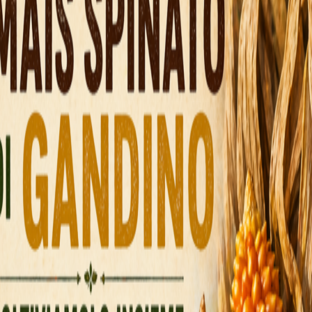
r en diez minutos y terminar en cinco, persig
victoria rápida puede ofrecer.
ente amplia como para que puedas cambiar de 
manteniendo un ritmo implacable.
ón de Juegos
la Velocida
esde slots clásicos hasta mesas de casino en vi
x Gaming y Push Gaming producen títulos que
para una sesión corta.
Slots con jackpots de un solo spin
rash games que terminan con una sola apues
tas de scratch que revelan resultados al inst
a que nunca tienes que esperar; el próximo jue