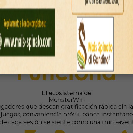
 en sesiones cortas, hay espacio para el bullicio
ncias en redes sociales o charlar con amigos s
aforma te permiten presumir o buscar consejos
Conclusión –
Funciona
El ecosistema de
MonsterWin
ugadores que desean gratificación rápida sin l
juegos, conveniencia móvil, banca instantánea
de cada sesión se siente como una mini‑avent