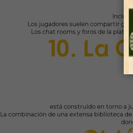
Incluso
Los jugadores suelen compartir gana
Los chat rooms y foros de la plat
10. La 
está construido en torno a j
La combinación de una extensa biblioteca de 
don