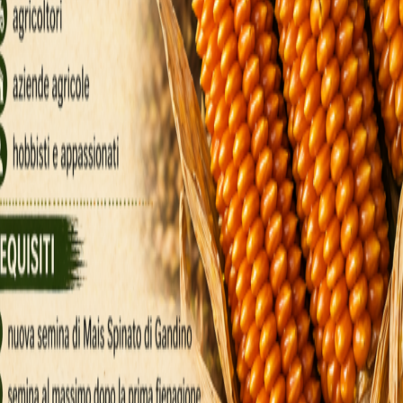
niciar sesión
: Estás en la página de inicio, listo
ión de Slot
: Escoge un juego que ofrezca pag
 – Realizar Apuesta
: Ve a lo grande; la línea e
ar y Resultado
: Ganes o pierdas en menos de
o Cambiar
: Si pierdes, puedes probar inmedia
as)
: Toca “Cash Out” – los fondos se transfiere
s de Comport
r en Visitas
jugadores típicos muestran los siguientes háb
ueo rápido durante almuerzos o desplazami