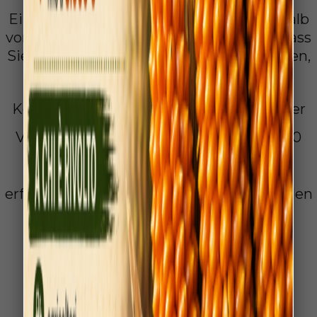
nahezu sofortiger Bearbeitungszeit.
Einzahlungen per Crypto können innerhalb
von Minuten abgeschlossen werden, sodass
Sie direkt ins Gameplay einsteigen können,
ohne auf Banküberweisungen oder
Kartenfreigaben zu warten.
Keine Transaktionsgebühren für Ein- oder
Auszahlungen.
Verifizierte Konten können bis zu €5.000
täglich abheben—perfekt für schnelle
Auszahlungen nach einer Gewinnserie.
KYC ist nur bei der ersten Auszahlung
erforderlich; nachfolgende Anfragen werden
innerhalb von 24 Stunden bearbeitet.
7. Aktionen, die für
schnelles Spiel
konzipiert sind