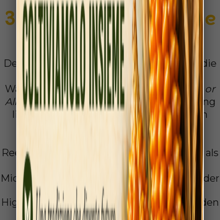
nur einen Tap entfernt ist.
3. Slot‑Auswahl, die Sie
auf Trab hält
Der Slot‑Bereich ist für Spieler kuratiert, die
sofortige Auszahlungen und kurze
Wartezeiten wünschen. Spiele wie
Dead or
Alive 2
und
Bonanza
von Red Tiger Gaming
liefern schnelle Ergebnisse mit häufigen
Gewinn‑Triggern.
Die meisten Slots haben einen kurzen
Reel‑Zyklus—Drehungen dauern weniger als
drei Sekunden—was sie perfekt für
Micro‑Sessions zwischen Arbeitspausen oder
während des Pendelns macht.
High‑Volatility‑Slots, die alle 30–45 Sekunden
auszahlen.