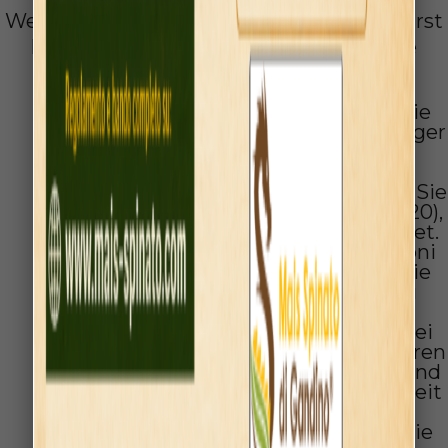
Wenn Sie das Beste aus jedem kurzen Burst
herausholen möchten, sollten Sie diese
Strategien in Betracht ziehen:
Wählen Sie High‑Volatility‑Titel:
Sie
bieten größere Auszahlungen in weniger
Spins, passend zu Ihrer
Quick‑Play‑Einstellung.
Nutzen Sie Auto‑Spin‑Limits:
Legen Sie
eine feste Anzahl von Spins fest (z.B. 20),
sodass Ihre Session automatisch endet.
Nutzen Sie Reload‑Boni:
Reload‑Boni
erscheinen jeden Freitag—nutzen Sie
sie, wenn Sie am Wochenende neu
starten möchten.
Beobachten Sie die Bestenliste:
Bei
Crash‑Games kann das Spitzenplatzieren
in der Bestenliste sofortigen Ruhm und
kleine Geldpreise ohne längere Spielzeit
bringen.
Setzen Sie Zeitlimits:
Verwenden Sie