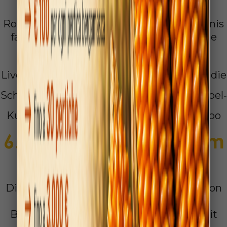
bestehen, eine einzelne Wette auf
Rot/Schwarz zu platzieren und das Ergebnis
fast sofort zu sehen—ideal für Spieler, die
schnelle Gewinne gegenüber längerer
Strategie bevorzugen.
Live Blackjack mit einer „Quick“-Variante, die
Einsatzrunden begrenzt.
Schnell‑Roulette mit automatischen Doppel‑
oder Split‑Optionen.
Kurzzeitige Wettfenster halten das Tempo
spannend.
6. Zahlungen, die Ihrem
Tempo entsprechen
Die Plattform unterstützt eine Vielzahl von
Zahlungsmethoden—Crypto, Karte,
Banküberweisung und E‑Wallet—alle mit