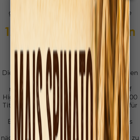
unterwegs befindlichen Enthusiasten
gebaut, der sofortige Nervenkitzel ohne
langfristiges Engagement sucht.
1. Der Puls von Haz: Ein
Schnappschuss der
Geschwindigkeit
Die Oberfläche von Haz ist für den schnellen
Spieler konzipiert: ein klares Layout,
minimale Ladezeiten und ein Fokus auf
High-Frequency-Ergebnisse. Mit über 4.500
Titeln in der Bibliothek sind die meisten für
schnelle Spins oder rasche
Entscheidungspunkte ausgelegt, was es
einfach macht, von einem Spiel zum
nächsten zu springen, ohne den Schwung zu