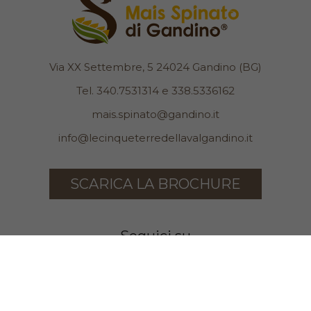
Via XX Settembre, 5 24024 Gandino (BG)
Tel.
340.7531314
e
338.5336162
mais.spinato@gandino.it
info@lecinqueterredellavalgandino.it
SCARICA LA BROCHURE
Seguici su