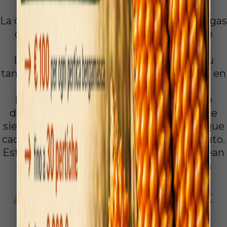
re‑repartos.
La clave para dominar estos juegos en ráfagas
cortas es establecer límites estrictos de
stop‑loss antes de comenzar.
Los jugadores generalmente deciden su
tamaño de apuesta al instante, basándose en
su saldo actual.
El ritmo rápido significa que la fatiga de
decisiones rara vez aparece; en cambio, te
sientes constantemente involucrado, ya que
cada ronda termina en menos de un minuto.
Esta estructura es ideal para quienes desean
una mezcla de habilidad y velocidad sin
sesiones prolongadas de juego.
Apuestas Deportivas:
Un Playground de