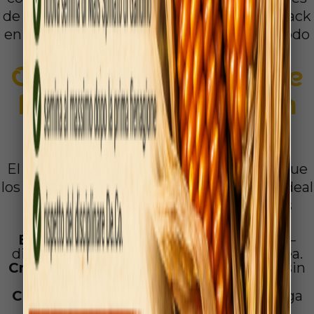
de tu próxima reunión, y cambiar a blackjack
en vivo en tu teléfono durante el viaje—todo
sin pausas.
Opciones de Pago que
Mantienen el Flujo Sin
Interrupciones
El sistema de pagos está diseñado para que
los depósitos ocurran en milisegundos—ideal
para sesiones rápidas donde no quieres
retrasos con la tarjeta de crédito.
E‑wallets:
Neteller, Skrill, MuchBetter—
disponibles para acreditación instantánea.
Cryptocurrencies:
Bitcoin, Ethereum—sin
transferencia bancaria involucrada.
Credit Cards:
Visa & MasterCard—recarga
instantánea a través de procesadores