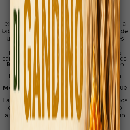
Rápidas
Las slots son el corazón de cualquier
experiencia de casino de acción rápida, y la
biblioteca de Bet Hall refleja eso con más de
una docena de títulos que ofrecen golpes
rápidos.
Medusa’s Stone
– Un diseño clásico de
carretes con una alta frecuencia de aciertos.
Raptor Doublemax
– Dos líneas de pago
que duplican tus chances en cada spin.
Big Bass Amazon Extreme
– Un tema
llamativo que paga rápido.
MexoMax!
– Una slot de disparo rápido que
mantiene la presión alta.
La filosofía de diseño detrás de estos juegos
es simple: mantener la ventana de pago
ajustada para que los jugadores se sientan
recompensados casi de inmediato.