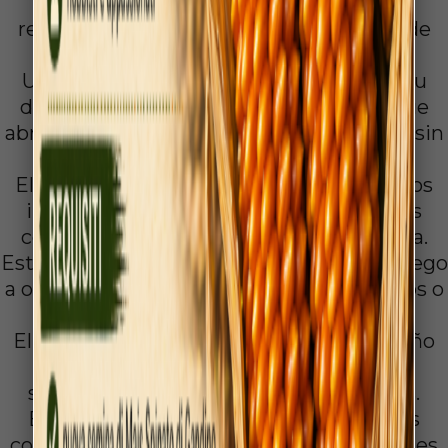
de una ventana de navegador ligera,
reduciendo drásticamente los tiempos de
carga.
Un jugador puede activar la cámara de su
dispositivo para escanear códigos QR que
abren directamente en el juego elegido—sin
navegación adicional.
El sitio carga en menos de cinco segundos
incluso en redes lentas gracias a gráficos
comprimidos y una base de código ligera.
Esto permite a los usuarios pasar de un juego
a otro durante sus desplazamientos diarios o
descansos para almorzar sin fricción.
El diseño adaptable asegura que el tamaño
del texto y la colocación de botones se
sientan naturales en teléfonos o tablets.
En la práctica, esto significa que puedes
comenzar un spin en casa, terminarlo antes