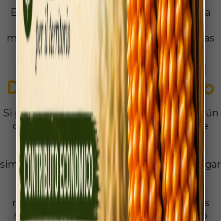
En general, las mesas en vivo ofrecen una
alternativa emocionante a las slots,
manteniendo el ritmo con las expectativas
de juego rápido.
Juegos de Mesa para
Decisiones Relámpago
Si prefieres estrategia sobre suerte pero aún
quieres resultados rápidos, los juegos de
mesa encajan en tu ritmo.
21 Burn Blackjack
ofrece una versión
simplificada de blackjack donde puedes jugar
varias manos simultáneamente.
La variante “Triple Bonus Poker” te
recompensa después de solo unas pocas
manos—sin esperar manos completas o