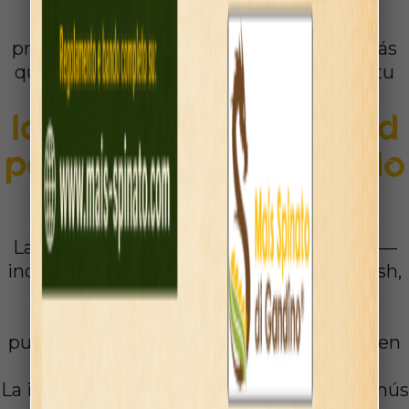
en vigor para protección del saldo.
Los pagos de estos bonos también se
procesan rápidamente—así que no tendrás
que esperar días para ver incrementado tu
saldo tras una sesión corta.
Idioma y Accesibilidad
para el Jugador Rápido
Global
La plataforma ofrece diecinueve idiomas—
including English, German, French, Spanish,
Finnish, Italian, Polish, Portuguese—
asegurando que los no angloparlantes
puedan navegar rápidamente sin retraso en
la traducción.
La interfaz prioriza íconos claros sobre menús