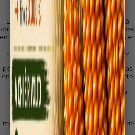
Decisiones Rápidas
La sección de sportsbook de Bet Hall está
dirigida a apostadores que toman decisiones
en fracciones de segundo durante eventos en
vivo.
La interfaz muestra cuotas en vivo que se
actualizan cada pocos segundos,
permitiendo a los jugadores hacer apuestas
en resultados que se resuelven en un cuarto
o gol del juego.
Los pagos son instantáneos una vez que
termina el evento—sin necesidad de
acreditaciones manuales.
Esta resolución inmediata mantiene el
impulso y fomenta ráfagas cortas en lugar de
maratones de apuestas prolongadas.