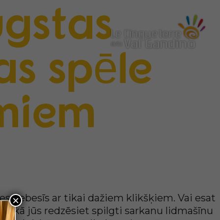
ugstas
as spēle
miem
ies debesīs ar tikai dažiem klikšķiem. Vai esat
×
s laikā jūs redzēsiet spilgti sarkanu lidmašīnu