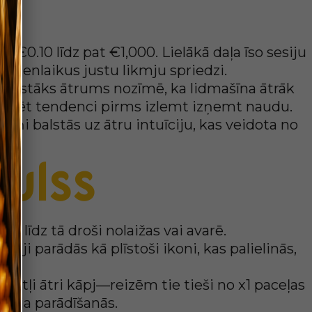
e
no €0.10 līdz pat €1,000. Lielākā daļa īso sesiju
 vienlaikus justu likmju spriedzi.
Augstāks ātrums nozīmē, ka lidmašīna ātrāk
analizēt tendenci pirms izlemt izņemt naudu.
 viņi balstās uz ātru intuīciju, kas veidota no
ulss
 līdz tā droši nolaižas vai avarē.
āji parādās kā plīstoši ikoni, kas palielinās,
aitļi ātri kāpj—reizēm tie tieši no x1 paceļas
ātāja parādīšanās.