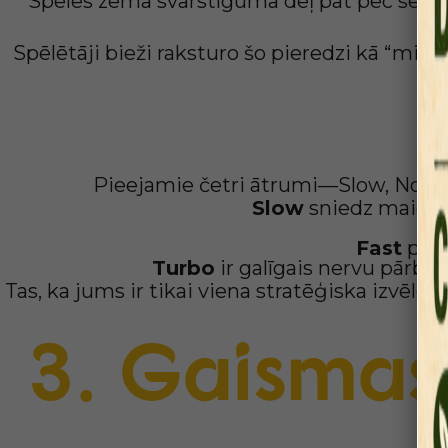
Spēles zema svārstīguma dēļ pat pēc sērija
Spēlētāji bieži raksturo šo pieredzi kā “mini 
Ātruma o
Pieejamie četri ātrumi—Slow, Normal,
Slow
sniedz maigu kā
Fast
palie
Turbo
ir galīgais nervu pārbaud
Tas, ka jums ir tikai viena stratēģiska izvēl
3. Gaismas