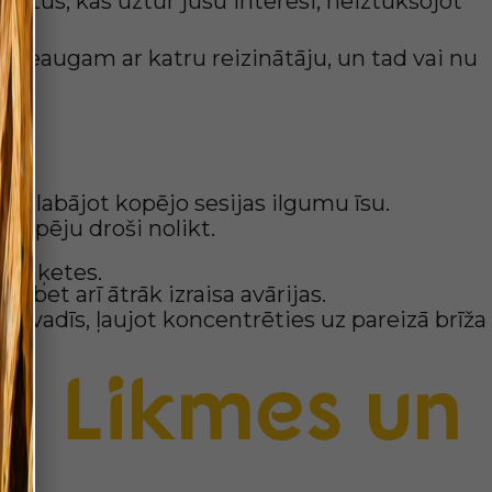
stus, kas uztur jūsu interesi, neiztukšojot
zi pieaugam ar katru reizinātāju, un tad vai nu
 stingras
saglabājot kopējo sesijas ilgumu īsu.
iespēju droši nolikt.
rī raķetes.
, bet arī ātrāk izraisa avārijas.
i vadīs, ļaujot koncentrēties uz pareizā brīža
: Likmes un