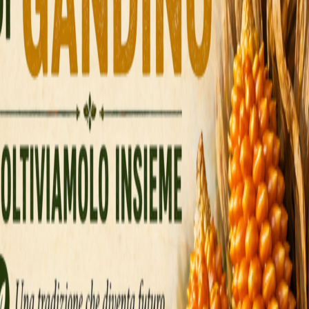
s zaudējumu jūs bieži redzēsiet mazākus laime
banku pārāk ātri.
rollercoaster”: lidmašīna paceļas, jūtat spried
novāciet laimestus vai vērojiet, kā tie pazūd.
pcijas uztur sesijas
 Fast, Turbo—ļauj pielāgot risku, vienlaikus 
pumu; tas ir ideāli, ja vēlaties mazliet vairāk 
Normal
līdzsvaro ātrumu un drošību.
lina aizrautību; reizinātāji parādās ātrāk, bet a
es tests; tas var apbalvot ar lieliem laimestiem
e pirms starta—ātrums—, pārējo gaitu automātisk
pamanīšanu, kad apstāties.
 uzstādīšana