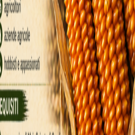
—zaudējuma scenārijs.
ultāts ir nejaušs un to nevar ietekmēt spēlētāj
iestatīšanu.
iesības brīdi”: ja viņi ir savākuši pietiekami d
līdz lidmašīna sasniedz kuģa klāju.
zkrāto summu, reizinātu ar likmi; ja ne, viss 
sākāt no jauna.
oll pārvaldī
panākumie
 pārvaldībā, jo katra kārta var ātri mainīties n
no kopējās bankas—parasti ap 1–2% uz kārtu—la
neskarta un būtu gatava nākamajām kārtām.