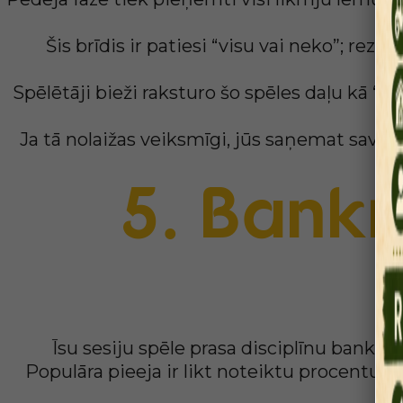
Šis brīdis ir patiesi “visu vai neko”; rez
Spēlētāji bieži raksturo šo spēles daļu kā “pat
Ja tā nolaižas veiksmīgi, jūs saņemat savu u
5. Bankr
Īsu sesiju spēle prasa disciplīnu bankas
Populāra pieeja ir likt noteiktu procentu 