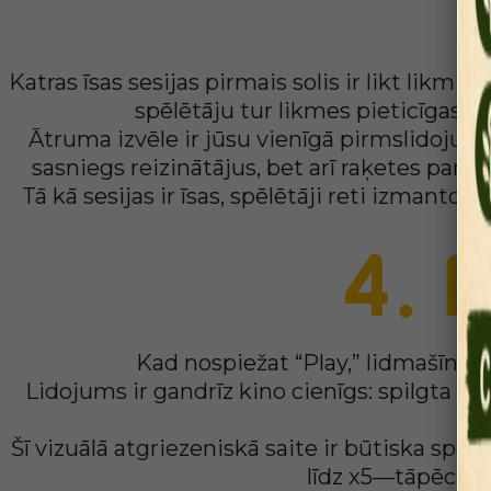
Katras īsas sesijas pirmais solis ir likt likmi 
spēlētāju tur likmes pieticīgas—b
Ātruma izvēle ir jūsu vienīgā pirmslidoju
sasniegs reizinātājus, bet arī raķetes parā
Tā kā sesijas ir īsas, spēlētāji reti izmanto 
4. 
Kad nospiežat “Play,” lidmašīna p
Lidojums ir gandrīz kino cienīgs: spilgta lid
Šī vizuālā atgriezeniskā saite ir būtiska spē
līdz x5—tāpēc jum