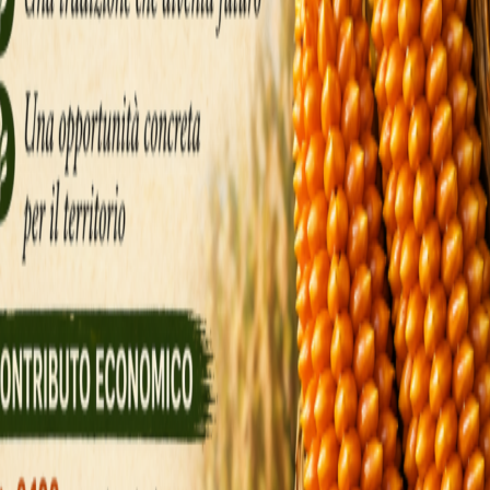
ātruma izvēl
un izvēlēties ātrumu. AviaMasters jūs varat likt 
ieži starp €0.20 un €1—lai saglabātu banku un
ma lēmums, kas ietekmē iznākuma varbūtību. 
dīsies ātrāk; zemāks ātrums dod vairāk laika 
sarežģītas bankas stratēģijas spēles laikā; drīzāk
iepriekšējām kārtām.
Lidojuma imp
aceļas un sāk automātisku kāpumu, kas turpinās
mašīna paceļas pret zilo debesu fonu, un reizināt
uzkrājoties.
lētājiem, kuriem patīk ātri pieņemt lēmumus. Sk
s jāizlemj, vai apstāties pirms nākamā reizin