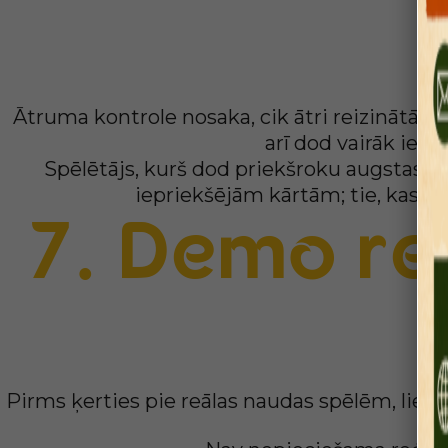
Kāpēc ā
Ātruma kontrole nosaka, cik ātri reizinātāji
arī dod vairāk ies
Spēlētājs, kurš dod priekšroku augstas int
iepriekšējām kārtām; tie, kas do
7. Demo rež
Pirms ķerties pie reālas naudas spēlēm, liel