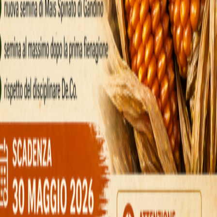
audējumu limitu; piemēram, ja viņi zaudē €5 stu
vēlāk ar jaunu enerģiju.
pieņemšanu; nevis mēģināt atgūt zaudējumus v
pēlētāji balstās uz iepriekš noteiktiem limitie
tratēģija: i
intensitāti
ēlētājiem, kuri mīl lielus reizinātāju lēcienus, b
 (Fast)
: Piedāvā strauju izaugsmi, saglabājot
ormal)
: Sabalansēts pieejas veids mazāku lai
sardzīgiem spēlētājiem, kuri dod priekšroku i
 vairākiem ātrumiem pēc kārtas. Viņi bieži sāk
tāji, un pēc tam, ja jūtas pārliecināti, pāriet u
ri pielāgoties, nemaz nevēloties ilgi gaidīt re