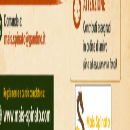
darbību.
truma izvēle ir tik
 uzkrājas salīdzinājumā ar raķetēm. Augstāks āt
pēju lieliem reizinātājiem pirms jāpieņem lēm
ensitātes spēlei, droši pāries uz Turbo, tiklī
d priekšroku stabilākai spēlei, paliks pie Norm
īms: prakti
lidojuma
ākā daļa ātras spēles entuziastu izmēģina bez
gan mobilajās ierīcēs.