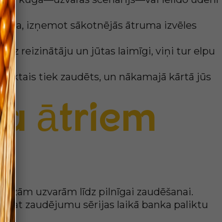
a rīcība, izņemot sākotnējās ātruma izvēles
audz reizinātāju un jūtas laimīgi, viņi tur elpu
savāktais tiek zaudēts, un nākamajā kārtā jūs
ba ātriem
m
o mazām uzvarām līdz pilnīgai zaudēšanai.
i pat zaudējumu sērijas laikā banka paliktu