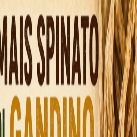
lajā debesīs, un tad izlemt, kad izņemt naudu — 
 uzstādi likmi, izvēlies ātrumu, nospied
Play
un 
ir viss, kas nepieciešams tipiskā spēles sesijā
līdz beigām.
 iecienīta spēlētāju vidū, kuri dod priekšroku ī
nevis maratona sesijām.
Aviamaster
iaMasters pi
lētāju uzma
pēc tūlītējas apmierinājuma, AviaMasters piegā
ras kārtas, kas beidzas mazāk nekā 30 sekund
ātāja skaitļi, kas mirgo uz augšu—lai jūs varēt
zvēlņu vai sarežģītu iestatījumu; viss ir galven