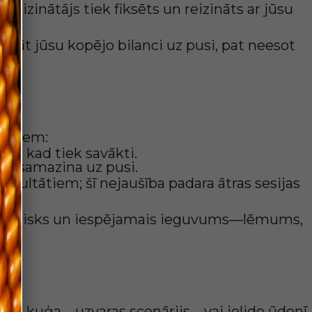
 reizinātājs tiek fiksēts un reizināts ar jūsu
zināt jūsu kopējo bilanci uz pusi, pat neesot
a sirds
entiem:
reiz, kad tiek savākti.
ma samazina uz pusi.
ezultātiem; šī nejaušība padara ātras sesijas
zvērtē risks un iespējamais ieguvums—lēmums,
es spriedze
nijas kuģa—uzvaras scenārijs—vai ielido ūdenī