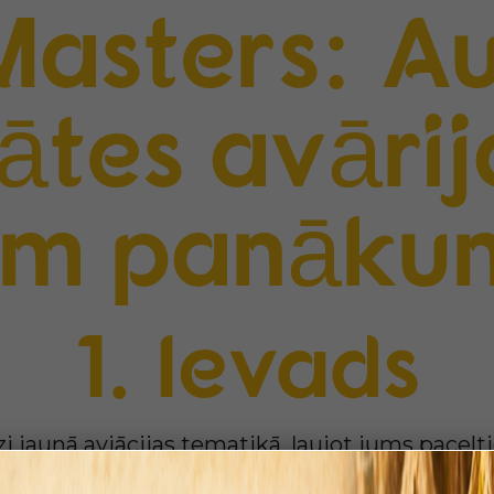
asters: A
tātes avārij
iem panāku
1. Ievads
i jaunā aviācijas tematikā, ļaujot jums pacelt
s kārtas uztur adrenalīnu augstu. Katras sesija