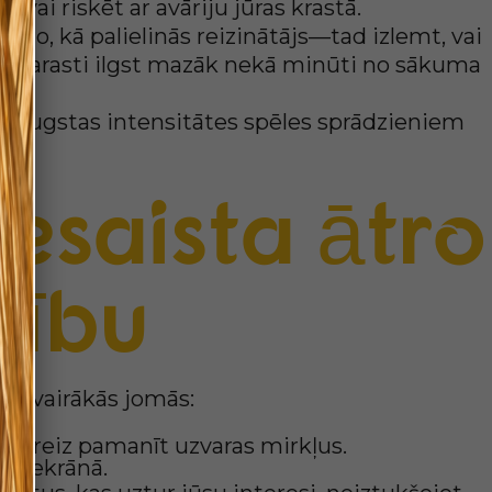
vai riskēt ar avāriju jūras krastā.
vēro, kā palielinās reizinātājs—tad izlemt, vai
, kas parasti ilgst mazāk nekā minūti no sākuma
sām, augstas intensitātes spēles sprādzieniem
esaista ātro
nību
dā vairākās jomās:
ēs.
u uzreiz pamanīt uzvaras mirkļus.
ajā ekrānā.