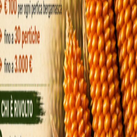
 pogu pirms raķetes parādīšanās, jūsu uzkrātais
likmi.
ai turpināt lidojumu, raķete var trāpīt un sama
sasniedzis izvēlēto apstāšanās punktu.
ātāji un raķetes: risk
sters galvenā spriedze rodas no diviem elem
 +5, +10 un x2–x5 parādās nejauši; tie uzkrājas uz
auj no apakšas un pusi no visa savākta daudzu
ai raķete parādās neatkarīgi no iepriekšējiem r
neparedzamas un aizraujošas.
t pēc vairākiem reizinātājiem, spēlētājiem jāi
kas tiek pieņemts gandrīz uzreiz katrā kārtā.
 lēmumi: Pēc sekund
: vai lidmašīna nolaižas uz neliela aviokompā