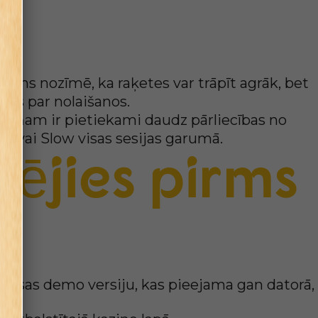
 svarīga
rums nozīmē, ka raķetes var trāpīt agrāk, bet
ums par nolaišanos.
dz viņam ir pietiekami daudz pārliecības no
al vai Slow visas sesijas garumā.
zējies pirms
maksas demo versiju, kas pieejama gan datorā,