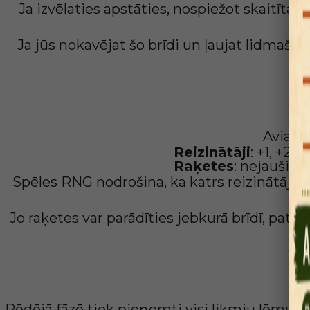
Ja izvēlaties apstāties, nospiežot skaitītāja
Ja jūs nokavējat šo brīdi un ļaujat lidmašīn
Reizin
AviaMa
Reizinātāji
: +1, +2,
Raķetes
: nejauši š
Spēles RNG nodrošina, ka katrs reizinātājs v
Jo raķetes var parādīties jebkurā brīdī, pa
Nolaišanās
Pēdējā fāzē tiek pieņemti visi likmju lēmumi