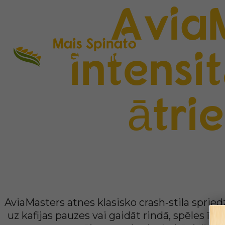
AviaM
intensi
ātr
AviaMasters atnes klasisko crash‑stila spriedz
uz kafijas pauzes vai gaidāt rindā, spēles īsā