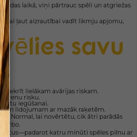
ndas laikā, viņi pārtrauc spēli un atgriežas
ai ļaut aizrautībai vadīt likmju apjomu,
m.
zvēlies savu
et piekrīt lielākam avārijas riskam.
 mērenu risku.
mestu iegūšanai.
lgākam lidojumam ar mazāk raķetēm.
 ar Normal, lai novērtētu, cik ātri parādās
z Turbo.
zultātus—padarot katru minūti spēles pilnu ar