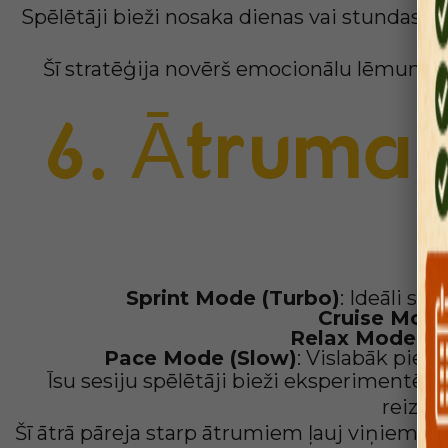
Spēlētāji bieži nosaka dienas vai stundas z
Šī stratēģija novērš emocionālu lēmumu 
s
6. Ātruma s
Sprint Mode (Turbo)
: Ideāli sp
Cruise Mode
Relax Mode (N
Pace Mode (Slow)
: Vislabāk pie
Īsu sesiju spēlētāji bieži eksperimentē ar
reizinā
Šī ātrā pāreja starp ātrumiem ļauj viņiem āt