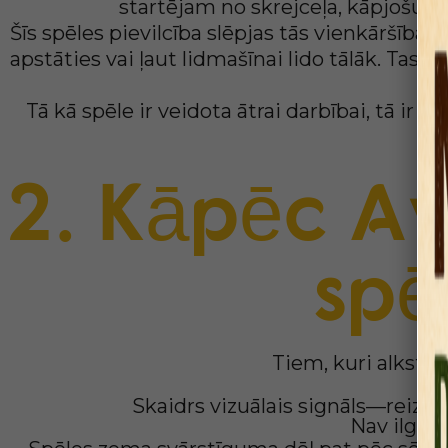
startējam no skrejceļa, kāpjošu zi
Šīs spēles pievilcība slēpjas tās vienkāršībā:
apstāties vai ļaut lidmašīnai lido tālāk. Tas 
Tā kā spēle ir veidota ātrai darbībai, tā ir
2. Kāpēc Av
spē
Tiem, kuri alkst 
Āt
Skaidrs vizuālais signāls—reizin
Nav ilgu i