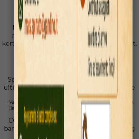
(20x).
Snel afsluiten:
Je bent klaar na tien
minuten; je saldo toont €315.
De hele cyclus duurt minder dan tien
minuten—een klassiek voorbeeld van
kort‑sessie spelen waarbij elke seconde telt.
Risicobeheersing bij
Hoog‑Intensief Spel
Spelers die de voorkeur geven aan snelle
uitbarstingen, nemen vaak gecontroleerde
risicostrategieën:
– Vast bedrag per spin of ronde (bijvoorbeeld €5).
– Stel stop‑loss
limiet in (bijvoorbeeld stoppen na verlies van €20).
– Gebruik
cashback om incidentele verliezen te compenseren.
Deze gedisciplineerde aanpak houdt de
bankrolls intact terwijl je toch de spanning
van snelle winst ervaart.