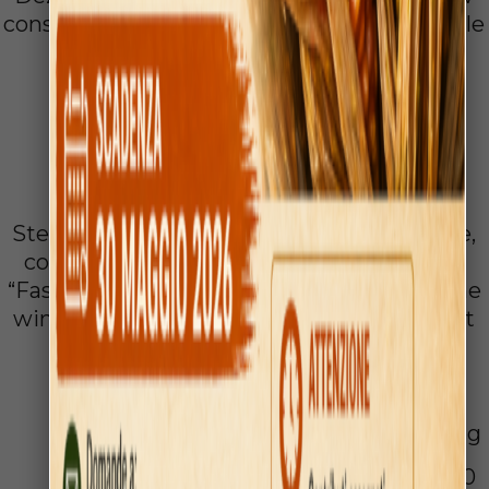
constant en verwijdert frictie uit de algehele
ervaring.
Een Typische
Micro‑Sessies
Walk‑Through
Stel je voor: je logt in tijdens je lunchpauze,
controleert je saldo en kiest de categorie
“Fast Slots”. De eerste spin levert een kleine
winst op—je saldo wordt direct bijgewerkt
dankzij realtime creditering.
Spin #1:
Inzet €5 → Winst €25 (5x).
Cashback wordt direct toegepast.
Spin #2:
Inzet €10 → Verlies → Ontvang
6% cashback (€0.60).
Spin #3:
Inzet €15 → Grote winst €300