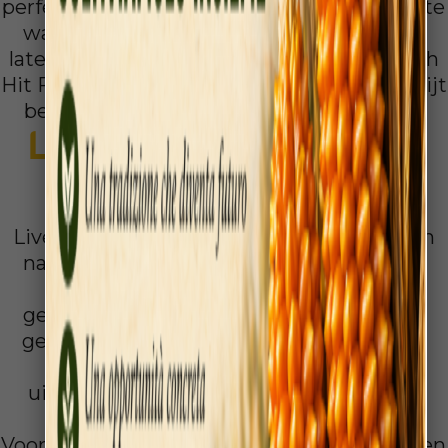
perfect voor wie de rush wil voelen zonder te
wachten. De zoekfilters van het platform
laten je sorteren op “Fastest Spins” of “High
Hit Frequency,” waardoor je minder tijd kwijt
bent aan het zoeken naar het juiste spel.
Live Dealer Spellen in
High‑Speed Mode
Live casino draait niet alleen om het kijken
naar echte dealers—het gaat ook om het
tempo waarin beslissingen worden
genomen. Bij 30Bet worden dealeracties
gestroomlijnd: kaartdecks worden vooraf
geschud, inzetvensters zijn kort en
uitbetalingen gebeuren direct nadat de
ronde is afgelopen.
Voor een speler die slechts een paar minuten