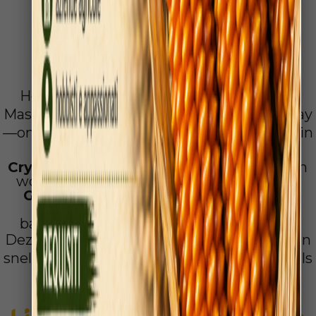
Instant Deposits &
Withdrawals voor
Snel‑Paced Spelers
Het aanbod van betaalmethoden—Visa,
Mastercard, Skrill, Neteller, Bitcoin, AstroPay
—ondersteunt snelle stortingen die direct in
je saldo verschijnen.
Crypto vriendelijkheid
: Bitcoin stortingen
worden binnen seconden bijgeschreven.
Geen opnamekosten voor bepaalde
methoden
: Neem direct op via
bankoverschrijving tot €10 000 per dag.
Deze functies stellen je in staat om winsten
snel opnieuw te investeren of op een impuls
uit te cashen zonder te wachten op
handmatige verwerking.