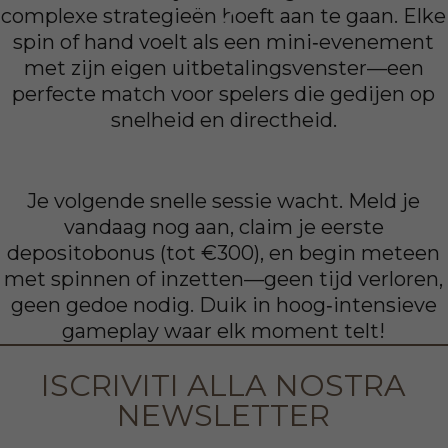
complexe strategieën hoeft aan te gaan. Elke
spin of hand voelt als een mini‑evenement
met zijn eigen uitbetalingsvenster—een
perfecte match voor spelers die gedijen op
snelheid en directheid.
Speel Nu bij 30Bet!
Je volgende snelle sessie wacht. Meld je
vandaag nog aan, claim je eerste
depositobonus (tot €300), en begin meteen
met spinnen of inzetten—geen tijd verloren,
geen gedoe nodig. Duik in hoog‑intensieve
gameplay waar elk moment telt!
ISCRIVITI ALLA NOSTRA
NEWSLETTER