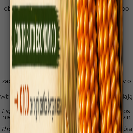
pojedynczy spin, czy szybka runda
obstawiania—pozwalając utrzymać tempo
bez długiego oczekiwania.
Top Slots dla
natychmiastowej
satysfakcji
Jeśli zależy Ci na natychmiastowych
wygranych, niektóre sloty zostały
zaprojektowane do szybkiej akcji. Myślimy o
grach z szybkim kręceniem bębnów i
wbudowanymi funkcjami, które uruchamiają
bonusy bez czekania na pełne rundy.
Lightning Roulette
: Każde kręcenie przynosi
niespodziankę—mnożnik lub darmowy spin
od razu.
Thunderbolt Spin
: Mechanika grzmotu, która