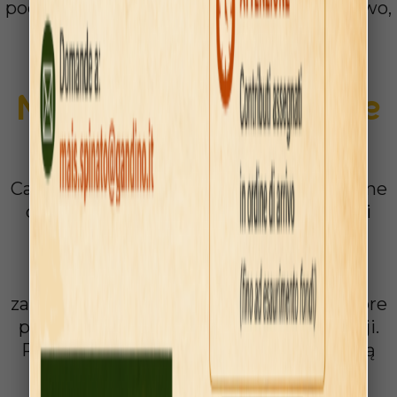
podczas gry na stołach z krupierem na żywo,
gdzie stawki mogą szybko rosnąć, jeśli
podążasz za agresywną strategią
obstawiania.
Nagrody dopasowane
do tempa gry
CasinoEuro oferuje promocje dostosowane
do szybkiej rozgrywki, bez konieczności
długoterminowego zobowiązania.
Cotygodniowe losowania gotówki i
codzienne misje darmowych spinów
zapewniają natychmiastowe zachęty, które
pasują do Twojego modelu krótkich sesji.
Ponieważ te promocje często wymagają
minimalnego zaangażowania—np.
wykonania pojedynczego spinu lub