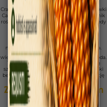
Crash games to podstawa szybkiej rozgrywki
CasinoEuro. Koncepcja jest prosta: mnożnik
rośnie stopniowo; musisz zdecydować, kiedy
wypłacić, zanim się zawali.
Pace:
Mnożniki rosną w kilka sekund,
wymuszając błyskawiczne decyzje.
Payouts:
Wygrane są wypłacane
natychmiast po zablokowaniu mnożnika.
Risk:
Im wyższy celujesz mnożnik, tym
większe ryzyko—ale też potencjalna nagroda.
Te gry są idealne dla graczy, którzy lubią
szybkie dreszcze i natychmiastowe wyniki
bez czekania na pełną rundę czy sekwencję
spinów.
Zarządzanie ryzykiem
w szybkim graniu