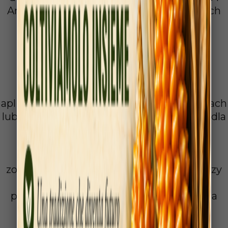
Android. Układ na urządzeniach mobilnych
odzwierciedla wersję desktopową, z
uproszczonym menu i przyjaznymi dla
dotyku kontrolkami.
Gracze mogą uruchomić grę jednym
tapnięciem i zacząć kręcić niemal
natychmiast. Powiadomienia push w
aplikacji mogą informować o nowych slotach
lub błyskawicznych promocjach—idealne dla
tych, którzy chcą skorzystać z szybkiej
wygranej przed końcem dnia.
Ponieważ wersja mobilna jest w pełni
zoptymalizowana, nie ma opóźnień między
tapnięciem a akcją—co jest kluczowe
podczas krótkich sesji, gdy liczy się każda
milisekunda.
Wybór gier, które