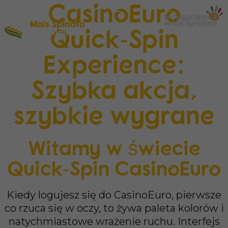
CasinoEuro
Quick‑Spin
Experience:
Szybka akcja,
szybkie wygrane
Witamy w świecie
Quick‑Spin CasinoEuro
Kiedy logujesz się do CasinoEuro, pierwsze
co rzuca się w oczy, to żywa paleta kolorów i
natychmiastowe wrażenie ruchu. Interfejs