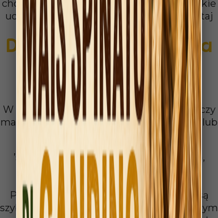
chcą zagłębić się później. Jeśli wolisz szybkie
uderzenie emocji od maratonu grania, tutaj
znajdziesz swój rytm.
Dlaczego szybkość ma
znaczenie: Puls
krótkich sesji
W dzisiejszym szybkim świecie wielu graczy
ma tylko kilka minut między spotkaniami lub
podczas oczekiwania na kawę.
CasinoEuro
’s design odpowiada temu stylowi życia,
pozwalając od razu wejść do akcji bez
żmudnej nawigacji.
Podczas tych krótkich okienek decyzje są
szybkie. Zauważysz nowy slot z odświeżonym