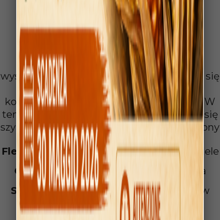
stawki.
Micro-Betting i Micro-Deposits:
Zostań pod kontrolą
Micro-deposits pozwalają postawić
wystarczająco mało kredytów, aby cieszyć się
kilkoma spinami lub rundami bez
konieczności inwestowania dużych sum. W
ten sposób, nawet jeśli szczęście odwróci się
szybko, Twój bankroll pozostaje nienaruszony
na przyszłe sesje.
Flexibility:
Wpłać nawet €5 i wypróbuj wiele
gier.
Caution:
Trzyma większe zakłady z dala
podczas szybkich burstów.
Sustainability:
Pozwala na dłuższą grę w
wielu krótkich sesjach.
Ta strategia jest szczególnie przydatna