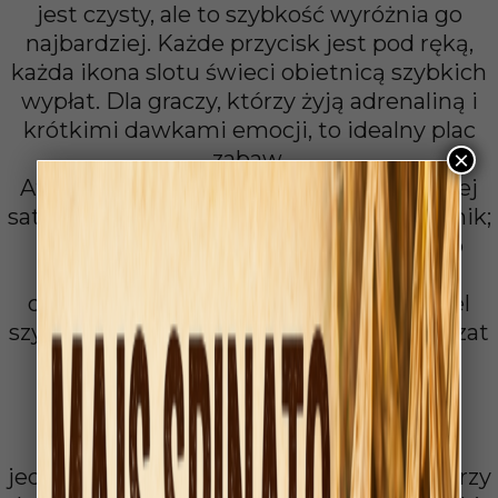
jest czysty, ale to szybkość wyróżnia go
najbardziej. Każde przycisk jest pod ręką,
każda ikona slotu świeci obietnicą szybkich
wypłat. Dla graczy, którzy żyją adrenaliną i
krótkimi dawkami emocji, to idealny plac
zabaw.
×
Atmosfera skupia się na natychmiastowej
satysfakcji. Nie czekasz godzinami na wynik;
kręcisz, oglądasz bębny, wygrywasz lub
przechodzisz dalej—szybko. Ten rytm
odzwierciedla układ: zwarty menu, panel
szybkiego dostępu do ulubionych gier i czat
w czasie rzeczywistym, który nigdy nie
laguje.
Cel? Utrzymać Cię zaangażowanym w
krótkie, wysokointensywne sesje,
jednocześnie oferując głębię dla tych, którzy