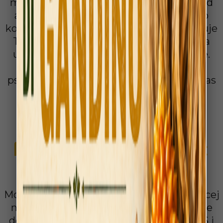
motywem, klikniesz spin i w kilka sekund
albo trafisz wygraną, albo przejdziesz do
kolejnej gry. Ten ciągły przepływ utrzymuje
Twój puls na wysokim poziomie i skupia
umysł na kolejnej potencjalnej wypłacie.
To podejście zmniejsza też zmęczenie
psychicze, które może pojawić się podczas
dłuższych sesji, pozwalając szybko się
zresetować i utrzymać wysoki poziom
zaangażowania za każdym razem, gdy
wracasz.
Mobilna Mistrzostwo:
Gra w podróży
Mobilna platforma CasinoEuro to coś więcej
niż responsywna strona; to zintegrowane
doświadczenie aplikacji dostępne na iOS i